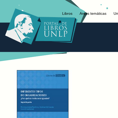
Libros
Areas temáticas
Un