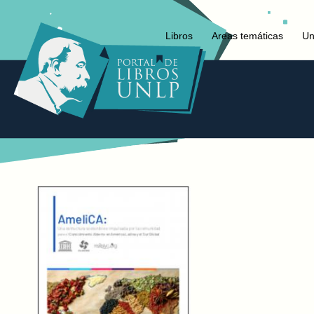
Libros
Areas temáticas
Un