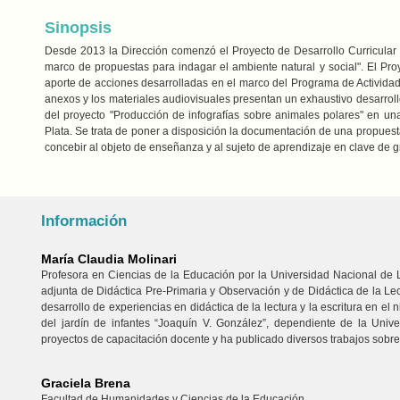
Sinopsis
Desde 2013 la Dirección comenzó el Proyecto de Desarrollo Curricular "L
marco de propuestas para indagar el ambiente natural y social". El Pr
aporte de acciones desarrolladas en el marco del Programa de Actividades
anexos y los materiales audiovisuales presentan un exhaustivo desarrollo
del proyecto "Producción de infografías sobre animales polares" en una 
Plata. Se trata de poner a disposición la documentación de una propues
concebir al objeto de enseñanza y al sujeto de aprendizaje en clave de g
Información
María Claudia Molinari
Profesora en Ciencias de la Educación por la Universidad Nacional de
adjunta de Didáctica Pre-Primaria y Observación y de Didáctica de la Lec
desarrollo de experiencias en didáctica de la lectura y la escritura en el
del jardín de infantes “Joaquín V. González”, dependiente de la Uni
proyectos de capacitación docente y ha publicado diversos trabajos sobre
Graciela Brena
Facultad de Humanidades y Ciencias de la Educación