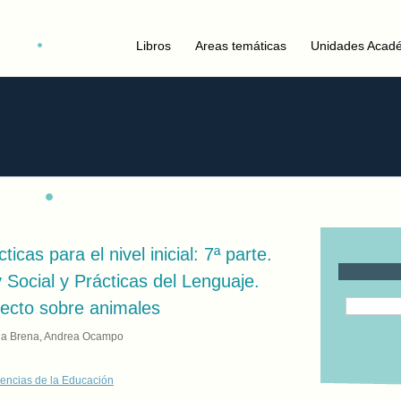
Libros
Areas temáticas
Unidades Acad
icas para el nivel inicial: 7ª parte.
 Social y Prácticas del Lenguaje.
yecto sobre animales
ela Brena, Andrea Ocampo
encias de la Educación