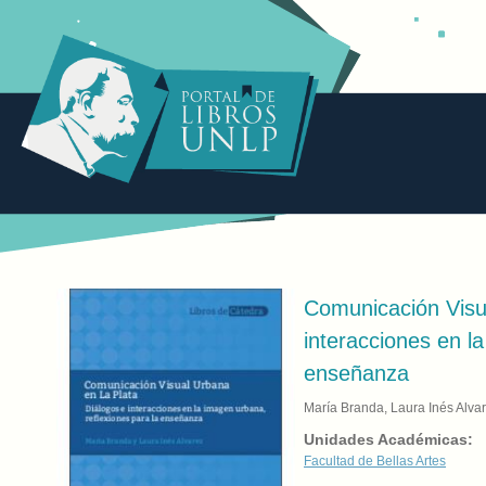
Comunicación Visu
interacciones en l
enseñanza
María Branda, Laura Inés Alva
Unidades Académicas:
Facultad de Bellas Artes