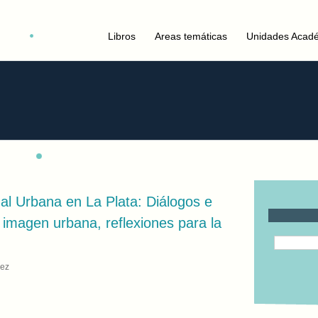
Libros
Areas temáticas
Unidades Acad
al Urbana en La Plata: Diálogos e
a imagen urbana, reflexiones para la
rez