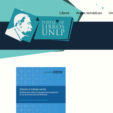
Libros
Areas temáticas
Un