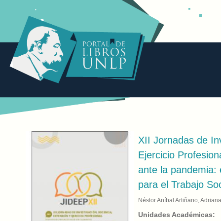
XII Jornadas de In
Ejercicio Profesiona
ante la pandemia: 
para el Trabajo Soc
Néstor Aníbal Artiñano, Adria
Unidades Académicas: