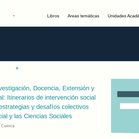
Libros
Areas temáticas
Unidades Acad
vestigación, Docencia, Extensión y
l: Itinerarios de intervención social
estrategias y desafíos colectivos
ial y las Ciencias Sociales
na Cuenca