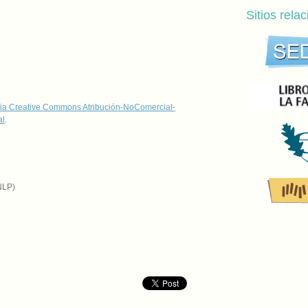
Sitios rela
ia Creative Commons Atribución-NoComercial-
al
.
NLP)