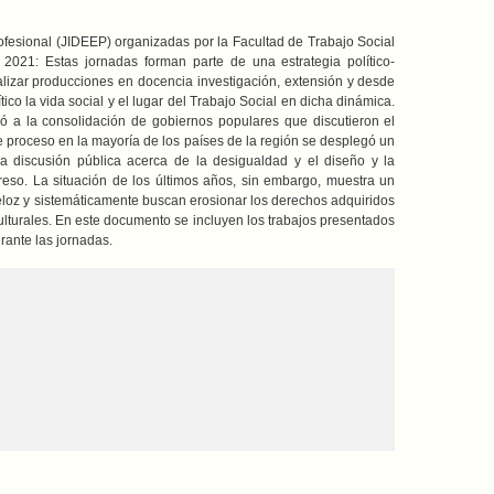
ofesional (JIDEEP) organizadas por la Facultad de Trabajo Social
2021: Estas jornadas forman parte de una estrategia político-
ializar producciones en docencia investigación, extensión y desde
tico la vida social y el lugar del Trabajo Social en dicha dinámica.
ió a la consolidación de gobiernos populares que discutieron el
e proceso en la mayoría de los países de la región se desplegó un
a discusión pública acerca de la desigualdad y el diseño y la
greso. La situación de los últimos años, sin embargo, muestra un
eloz y sistemáticamente buscan erosionar los derechos adquiridos
 culturales. En este documento se incluyen los trabajos presentados
rante las jornadas.