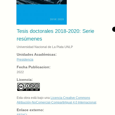
Tesis doctorales 2018-2020: Serie
resúmenes
Universidad Nacional de La Plata UNLP
Unidades Académicas:
Presidencia
Fecha Publicacion:
2022
Licencia:
Esta obra está bajo una
Licencia Creative Commons
Atribución-NoComercial-CompartirIgual 4.0 Internacional
.
Enlace externo:
SEDICI