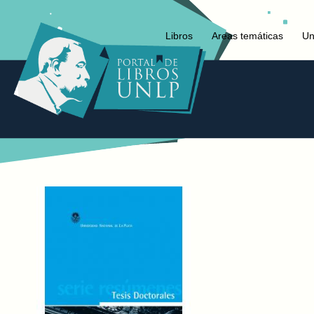
Libros
Areas temáticas
Un