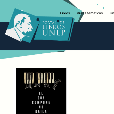
Libros
Areas temáticas
Un