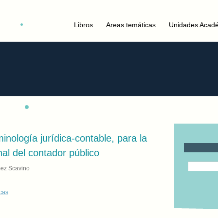
Libros
Areas temáticas
Unidades Acad
nología jurídica-contable, para la
nal del contador público
mez Scavino
cas