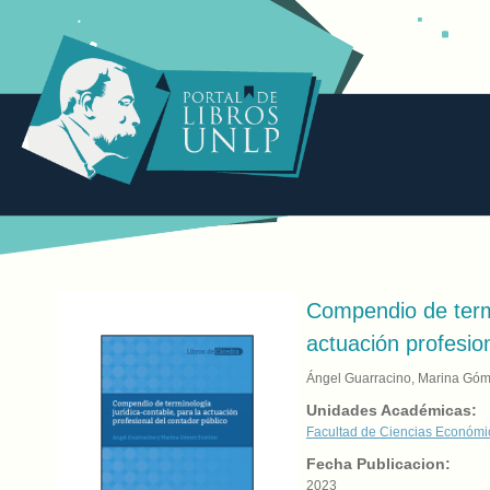
Compendio de termi
actuación profesio
Ángel Guarracino, Marina Gó
Unidades Académicas:
Facultad de Ciencias Económi
Fecha Publicacion:
2023