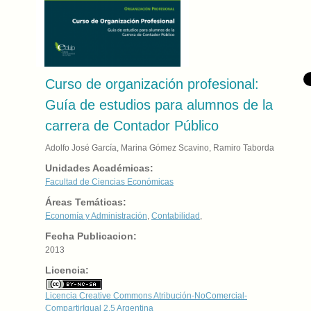
Curso de organización profesional:
Guía de estudios para alumnos de la
carrera de Contador Público
Adolfo José García, Marina Gómez Scavino, Ramiro Taborda
Unidades Académicas:
Facultad de Ciencias Económicas
Áreas Temáticas:
Economía y Administración
,
Contabilidad
,
Fecha Publicacion:
2013
Licencia:
Licencia Creative Commons Atribución-NoComercial-
CompartirIgual 2.5 Argentina