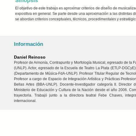
Sinopsis
El objetivo de este trabajo es aproximar criterios de diseño de musicalizac
expositiva en general. Se parte desde una aproximación a las distintas di
se abordan criterios conceptuales, técnicos, procedimentales y estratégico
Información
Daniel Reinoso
Profesor de Armonía, Contrapunto y Morfología Musical, egresado de la Fa
(UNLP). Actor, egresado de la Escuela de Teatro La Plata (ETLP-DGCyE). 
(Departamento de Música-FdA-UNLP). Profesor Titular Regular de Tecno
Profesor a cargo de Espacio de Integración Artística y Prácticas Profesi
Bellas Artes (BBA-UNLP). Docente-Investigador categoría II. Directo
Ministerio de Educación y Cultura de la Nación desde el año 2006. Com
trayectoria. Trabajó junto a la directora teatral Febe Chaves, inte
internacional.