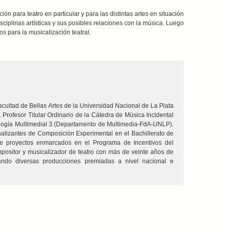
ión para teatro en particular y para las distintas artes en situación
sciplinas artísticas y sus posibles relaciones con la música. Luego
s para la musicalización teatral.
cultad de Bellas Artes de la Universidad Nacional de La Plata
Profesor Titular Ordinario de la Cátedra de Música Incidental
logía Multimedial 3 (Departamento de Multimedia-FdA-UNLP).
onalizantes de Composición Experimental en el Bachillerato de
r de proyectos enmarcados en el Programa de Incentivos del
positor y musicalizador de teatro con más de veinte años de
grando diversas producciones premiadas a nivel nacional e