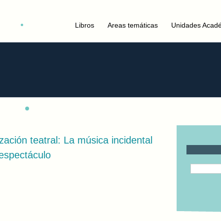
Libros
Areas temáticas
Unidades Acad
ación teatral: La música incidental
 espectáculo