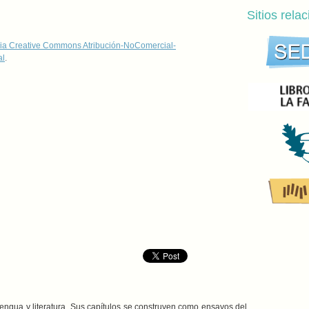
Sitios rela
ia Creative Commons Atribución-NoComercial-
al
.
lengua y literatura. Sus capítulos se construyen como ensayos del