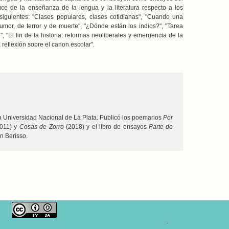
uce de la enseñanza de la lengua y la literatura respecto a los
 siguientes: "Clases populares, clases cotidianas", "Cuando una
umor, de terror y de muerte", "¿Dónde están los indios?", "Tarea
o", "El fin de la historia: reformas neoliberales y emergencia de la
 reflexión sobre el canon escolar".
a Universidad Nacional de La Plata. Publicó los poemarios
Por
011) y
Cosas de Zorro
(2018) y el libro de ensayos
Parte de
n Berisso.
.