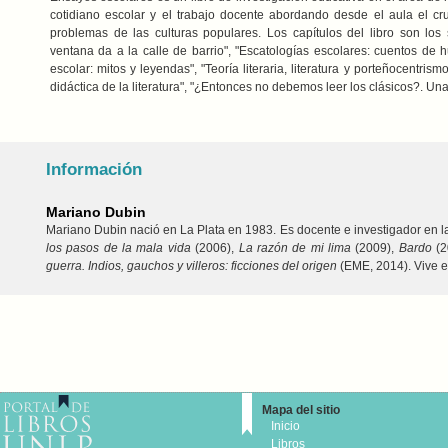
cotidiano escolar y el trabajo docente abordando desde el aula el cr
problemas de las culturas populares. Los capítulos del libro son los
ventana da a la calle de barrio", "Escatologías escolares: cuentos de h
escolar: mitos y leyendas", "Teoría literaria, literatura y porteñocentrism
didáctica de la literatura", "¿Entonces no debemos leer los clásicos?. Una
Información
Mariano Dubin
Mariano Dubin nació en La Plata en 1983. Es docente e investigador en l
los pasos de la mala vida
(2006),
La razón de mi lima
(2009),
Bardo
(2
guerra. Indios, gauchos y villeros: ficciones del origen
(EME, 2014). Vive e
Mapa del sitio
Inicio
Libros