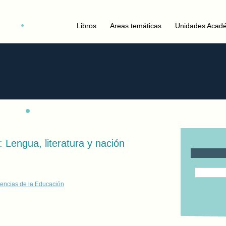
Libros
Areas temáticas
Unidades Acad
 Lengua, literatura y nación
encias de la Educación