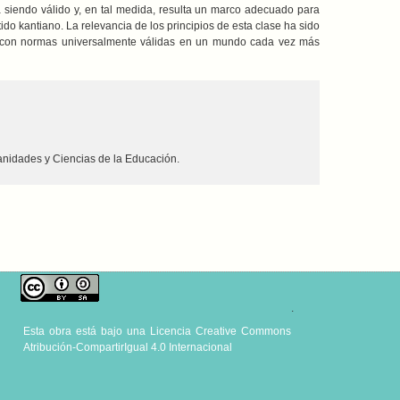
 siendo válido y, en tal medida, resulta un marco adecuado para
ido kantiano. La relevancia de los principios de esta clase ha sido
tar con normas universalmente válidas en un mundo cada vez más
anidades y Ciencias de la Educación.
.
Esta obra está bajo una
Licencia Creative Commons
Atribución-CompartirIgual 4.0 Internacional