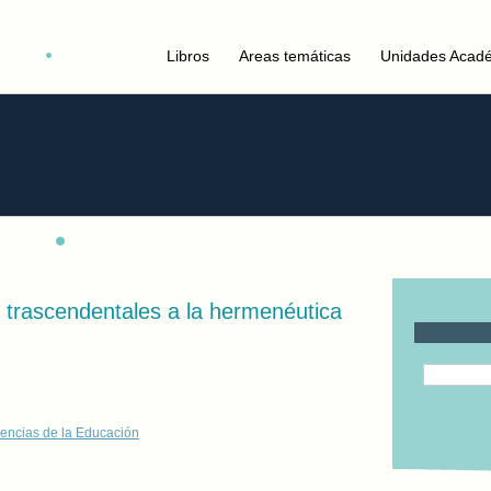
Libros
Areas temáticas
Unidades Acad
 trascendentales a la hermenéutica
encias de la Educación