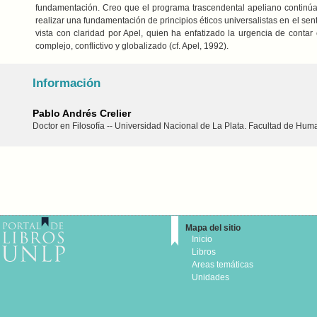
fundamentación. Creo que el programa trascendental apeliano continúa
realizar una fundamentación de principios éticos universalistas en el sent
vista con claridad por Apel, quien ha enfatizado la urgencia de con
complejo, conflictivo y globalizado (cf. Apel, 1992).
Información
Pablo Andrés Crelier
Doctor en Filosofía -- Universidad Nacional de La Plata. Facultad de Hum
Mapa del sitio
Inicio
Libros
Areas temáticas
Unidades