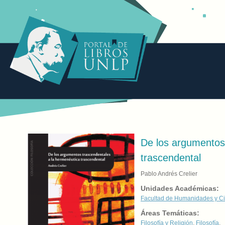
De los argumentos
trascendental
Pablo Andrés Crelier
Unidades Académicas:
Facultad de Humanidades y Ci
Áreas Temáticas:
Filosofía y Religión
,
Filosofía
,