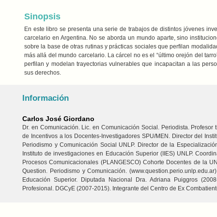
Sinopsis
En este libro se presenta una serie de trabajos de distintos jóvenes in
carcelario en Argentina. No se aborda un mundo aparte, sino institucione
sobre la base de otras rutinas y prácticas sociales que perfilan modalid
más allá del mundo carcelario. La cárcel no es el “último orejón del tar
perfilan y modelan trayectorias vulnerables que incapacitan a las per
sus derechos.
Información
Carlos José Giordano
Dr. en Comunicación. Lic. en Comunicación Social. Periodista. Profesor t
de Incentivos a los Docentes-Investigadores SPU/MEN. Director del Insti
Periodismo y Comunicación Social UNLP. Director de la Especialización
Instituto de investigaciones en Educación Superior (IIES) UNLP. Coordi
Procesos Comunicacionales (PLANGESCO) Cohorte Docentes de la UNPS
Question. Periodismo y Comunicación. (www.question.perio.unlp.edu.
Educación Superior. Diputada Nacional Dra. Adriana Puiggros (2008
Profesional. DGCyE (2007-2015). Integrante del Centro de Ex Combatient