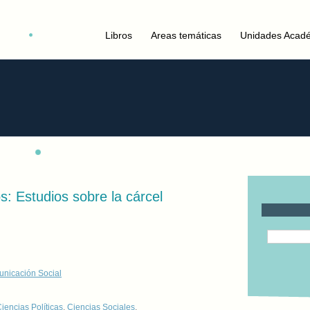
Libros
Areas temáticas
Unidades Acad
os: Estudios sobre la cárcel
unicación Social
iencias Políticas
,
Ciencias Sociales
,