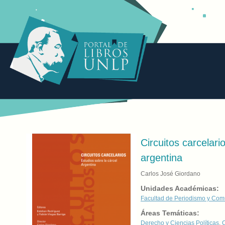
Circuitos carcelari
argentina
Carlos José Giordano
Unidades Académicas:
Facultad de Periodismo y Com
Áreas Temáticas:
Derecho y Ciencias Políticas
,
C