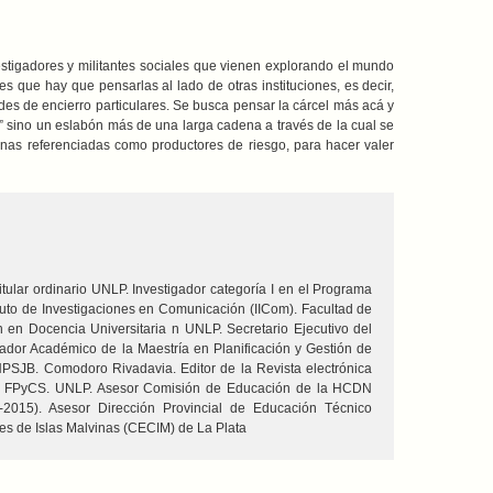
vestigadores y militantes sociales que vienen explorando el mundo
s que hay que pensarlas al lado de otras instituciones, es decir,
ades de encierro particulares. Se busca pensar la cárcel más acá y
ro” sino un eslabón más de una larga cadena a través de la cual se
sonas referenciadas como productores de riesgo, para hacer valer
itular ordinario UNLP. Investigador categoría I en el Programa
tuto de Investigaciones en Comunicación (IICom). Facultad de
 en Docencia Universitaria n UNLP. Secretario Ejecutivo del
nador Académico de la Maestría en Planificación y Gestión de
JB. Comodoro Rivadavia. Editor de la Revista electrónica
ar) FPyCS. UNLP. Asesor Comisión de Educación de la HCDN
-2015). Asesor Dirección Provincial de Educación Técnico
es de Islas Malvinas (CECIM) de La Plata