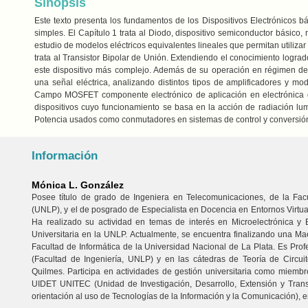
Sinopsis
Este texto presenta los fundamentos de los Dispositivos Electrónicos bás
simples. El Capítulo 1 trata al Diodo, dispositivo semiconductor básico, n
estudio de modelos eléctricos equivalentes lineales que permitan utilizar t
trata al Transistor Bipolar de Unión. Extendiendo el conocimiento logrado
este dispositivo más complejo. Además de su operación en régimen de 
una señal eléctrica, analizando distintos tipos de amplificadores y mod
Campo MOSFET componente electrónico de aplicación en electrónica dig
dispositivos cuyo funcionamiento se basa en la acción de radiación lumi
Potencia usados como conmutadores en sistemas de control y conversión 
Información
Mónica L. González
Posee título de grado de Ingeniera en Telecomunicaciones, de la Fac
(UNLP), y el de posgrado de Especialista en Docencia en Entornos Virtua
Ha realizado su actividad en temas de interés en Microelectrónica y
Universitaria en la UNLP. Actualmente, se encuentra finalizando una Ma
Facultad de Informática de la Universidad Nacional de La Plata. Es Profe
(Facultad de Ingeniería, UNLP) y en las cátedras de Teoría de Circui
Quilmes. Participa en actividades de gestión universitaria como miembr
UIDET UNITEC (Unidad de Investigación, Desarrollo, Extensión y Trans
orientación al uso de Tecnologías de la Información y la Comunicación), e