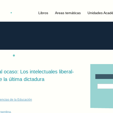
Libros
Areas temáticas
Unidades Acad
l ocaso: Los intelectuales liberal-
 la última dictadura
encias de la Educación
rgentina
,