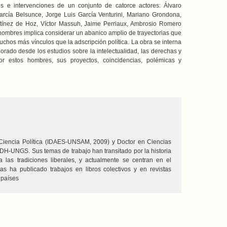
es e intervenciones de un conjunto de catorce actores: Álvaro
rcía Belsunce, Jorge Luis García Venturini, Mariano Grondona,
tínez de Hoz, Víctor Massuh, Jaime Perriaux, Ambrosio Romero
nombres implica considerar un abanico amplio de trayectorias que
chos más vínculos que la adscripción política. La obra se interna
lorado desde los estudios sobre la intelectualidad, las derechas y
or estos hombres, sus proyectos, coincidencias, polémicas y
iencia Política (IDAES-UNSAM, 2009) y Doctor en Ciencias
H-UNGS. Sus temas de trabajo han transitado por la historia
a las tradiciones liberales, y actualmente se centran en el
as ha publicado trabajos en libros colectivos y en revistas
 países