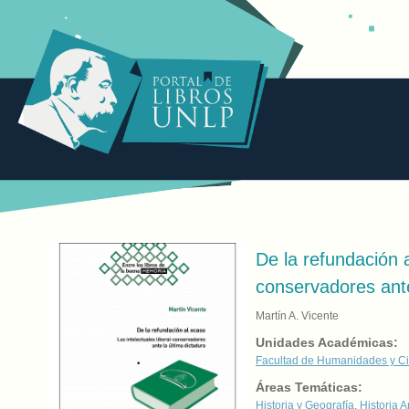
De la refundación a
conservadores ante
Martín A. Vicente
Unidades Académicas:
Facultad de Humanidades y Ci
Áreas Temáticas:
Historia y Geografía
,
Historia A