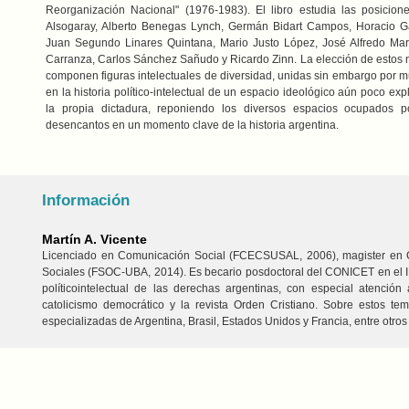
Reorganización Nacional" (1976-1983). El libro estudia las posicion
Alsogaray, Alberto Benegas Lynch, Germán Bidart Campos, Horacio Ga
Juan Segundo Linares Quintana, Mario Justo López, José Alfredo Mar
Carranza, Carlos Sánchez Sañudo y Ricardo Zinn. La elección de estos 
componen figuras intelectuales de diversidad, unidas sin embargo por mu
en la historia político-intelectual de un espacio ideológico aún poco exp
la propia dictadura, reponiendo los diversos espacios ocupados p
desencantos en un momento clave de la historia argentina.
Información
Martín A. Vicente
Licenciado en Comunicación Social (FCECSUSAL, 2006), magister en C
Sociales (FSOC-UBA, 2014). Es becario posdoctoral del CONICET en el ID
políticointelectual de las derechas argentinas, con especial atención 
catolicismo democrático y la revista Orden Cristiano. Sobre estos tem
especializadas de Argentina, Brasil, Estados Unidos y Francia, entre otros