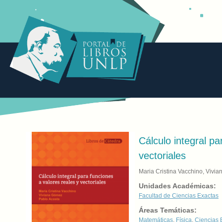
Cálculo integral pa
vectoriales
Maria Cristina Vacchino, Vivi
Unidades Académicas:
Facultad de Ciencias Exactas
Áreas Temáticas:
Matemáticas
,
Física
,
Ciencias 