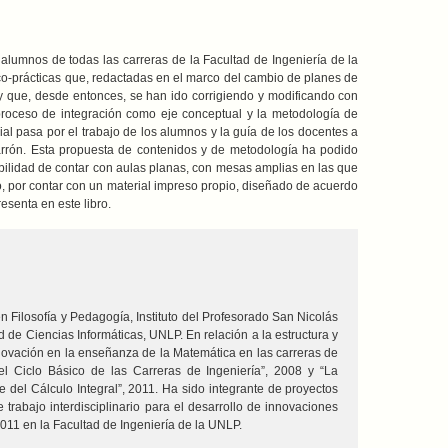
 alumnos de todas las carreras de la Facultad de Ingeniería de la
ico-prácticas que, redactadas en el marco del cambio de planes de
y que, desde entonces, se han ido corrigiendo y modificando con
proceso de integración como eje conceptual y la metodología de
al pasa por el trabajo de los alumnos y la guía de los docentes a
zarrón. Esta propuesta de contenidos y de metodología ha podido
bilidad de contar con aulas planas, con mesas amplias en las que
o, por contar con un material impreso propio, diseñado de acuerdo
resenta en este libro.
 Filosofía y Pedagogía, Instituto del Profesorado San Nicolás
d de Ciencias Informáticas, UNLP. En relación a la estructura y
“Innovación en la enseñanza de la Matemática en las carreras de
el Ciclo Básico de las Carreras de Ingeniería”, 2008 y “La
del Cálculo Integral”, 2011. Ha sido integrante de proyectos
trabajo interdisciplinario para el desarrollo de innovaciones
2011 en la Facultad de Ingeniería de la UNLP.