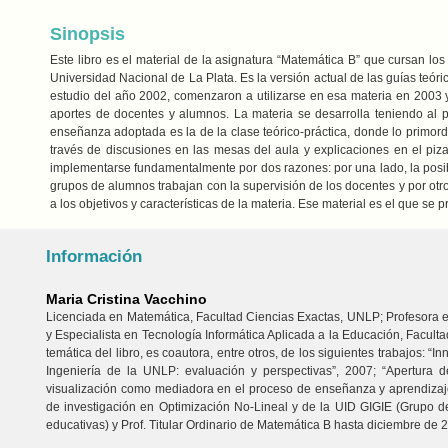
Sinopsis
Este libro es el material de la asignatura “Matemática B” que cursan los
Universidad Nacional de La Plata. Es la versión actual de las guías teór
estudio del año 2002, comenzaron a utilizarse en esa materia en 2003 
aportes de docentes y alumnos. La materia se desarrolla teniendo al 
enseñanza adoptada es la de la clase teórico-práctica, donde lo primordi
través de discusiones en las mesas del aula y explicaciones en el pi
implementarse fundamentalmente por dos razones: por una lado, la posi
grupos de alumnos trabajan con la supervisión de los docentes y por otr
a los objetivos y características de la materia. Ese material es el que se p
Información
Maria Cristina Vacchino
Licenciada en Matemática, Facultad Ciencias Exactas, UNLP; Profesora en
y Especialista en Tecnología Informática Aplicada a la Educación, Faculta
temática del libro, es coautora, entre otros, de los siguientes trabajos: 
Ingeniería de la UNLP: evaluación y perspectivas”, 2007; “Apertura d
visualización como mediadora en el proceso de enseñanza y aprendizaje 
de investigación en Optimización No-Lineal y de la UID GIGIE (Grupo de 
educativas) y Prof. Titular Ordinario de Matemática B hasta diciembre de 