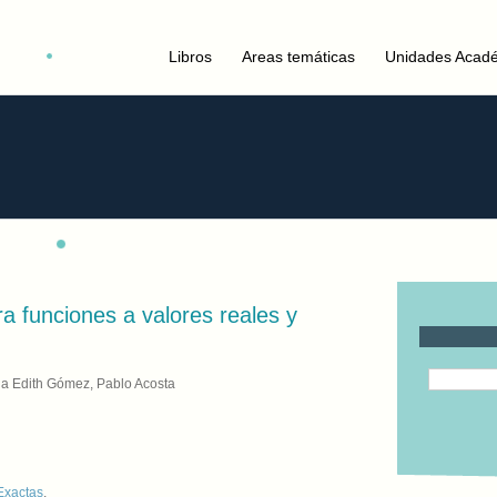
Libros
Areas temáticas
Unidades Acad
ra funciones a valores reales y
ana Edith Gómez, Pablo Acosta
Exactas
,