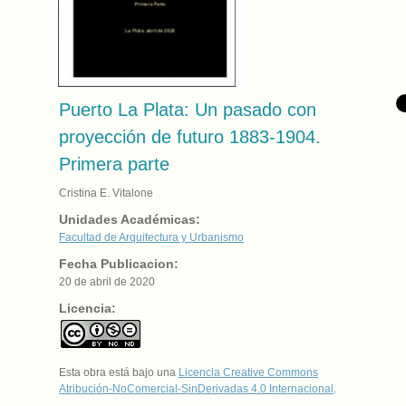
Puerto La Plata: Un pasado con
proyección de futuro 1883-1904.
Primera parte
Cristina E. Vitalone
Unidades Académicas:
Facultad de Arquitectura y Urbanismo
Fecha Publicacion:
20 de abril de 2020
Licencia:
Esta obra está bajo una
Licencia Creative Commons
Atribución-NoComercial-SinDerivadas 4.0 Internacional
.