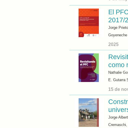
El PFC
2017/2
Jorge Priet
Goyeneche
2025
Revisi
como r
Nathalie Go
E. Gutarra 
15 de no
Constr
univers
Jorge Alber
Cremaschi, 