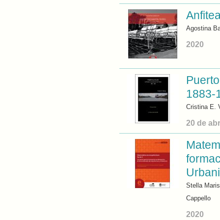
Anfite
Agostina Ba
2020
Puerto
1883-1
Cristina E. 
20 de abr
Matemá
formac
Urban
Stella Maris
Cappello
2020