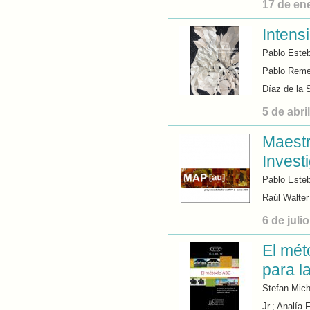
17 de en
Intens
Pablo Este
Pablo Remes
Díaz de la 
5 de abri
Maestr
Invest
Pablo Este
Raúl Walter
6 de juli
El mét
para l
Stefan Mich
Jr.; Analía