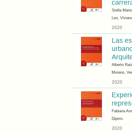
carrer
Stella Mari
Leo, Vivian
2020
Las es
urbano
Arquit
Alberto Raú
Morano, Ve
2020
Experi
repres
Fabiana And
Dipirro
2020