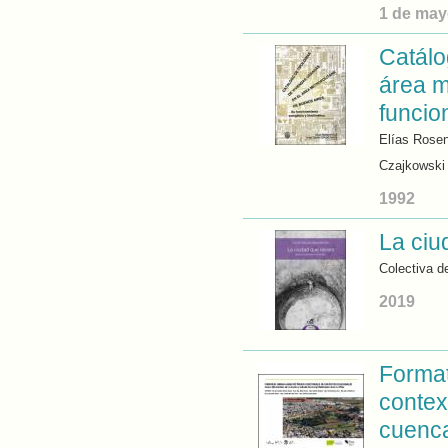
1 de may
Catálo
área m
funcio
Elías Rosen
Czajkowski
1992
La ciu
Colectiva d
2019
Format
contex
cuenca