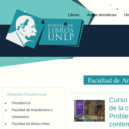
Libros
Areas temáticas
Un
Facultad de A
Unidades Académicas
Curso 
Presidencia
de la 
Facultad de Arquitectura y
Proble
Urbanismo
conte
Facultad de Bellas Artes