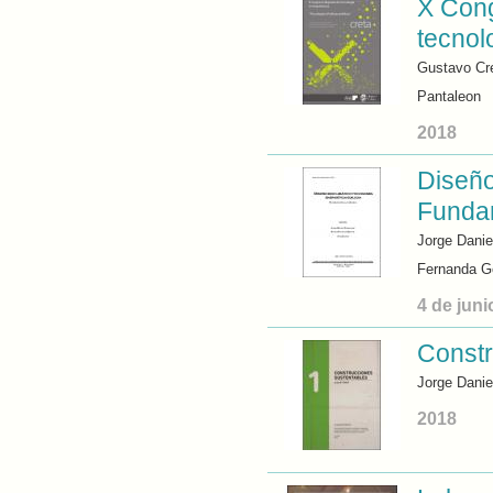
X Cong
tecnol
Gustavo Cre
Pantaleon
2018
Diseño
Funda
Jorge Danie
Fernanda 
4 de juni
Constr
Jorge Danie
2018