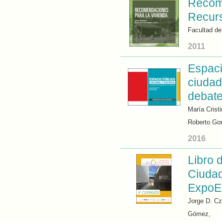
Recome
Recurs
Facultad de
2011
Espacio
ciudad
debat
María Crist
Roberto Gor
2016
Libro 
Ciudad
Expo
Jorge D. Cz
Gómez,