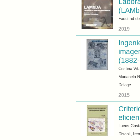
Labora
(LAMbD
Facultad de
2019
Ingeni
imagen
(1882
Cristina Vi
Marianela 
Delage
2015
Criter
eficie
Lucas Gastó
Discoli, Ire