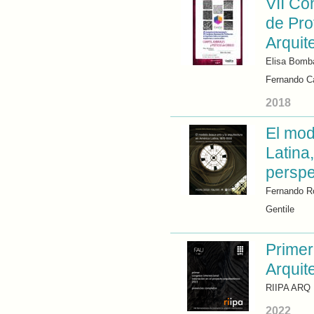
VII Co
de Pro
Arquit
Elisa Bomb
Fernando Ca
2018
El mod
Latina
perspe
Fernando Ro
Gentile
Primer
Arquit
RIIPA ARQ
2022