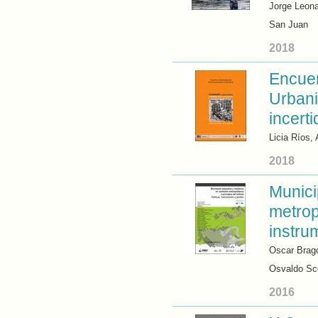
Jorge Leona
San Juan
2018
Encuen
Urbani
incert
Licia Ríos, 
2018
Munici
metropo
instru
Oscar Brago
Osvaldo Sc
2016