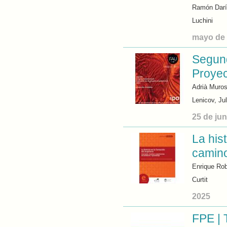
Ramón Darí
Luchini
mayo de
Segund
Proyec
Adrià Muros
Lenicov, Jul
25 de ju
La his
camino
Enrique Rob
Curtit
2025
FPE | 