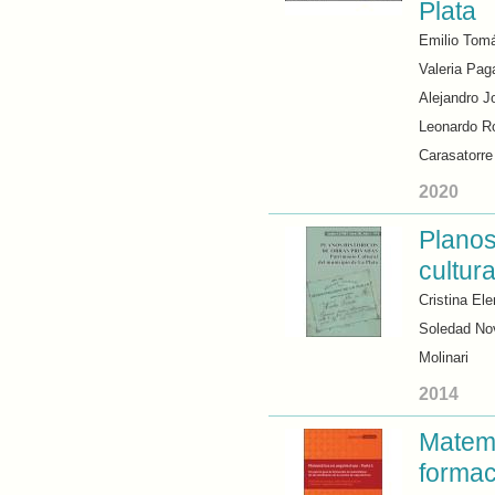
Plata
Emilio Tom
Valeria Pag
Alejandro J
Leonardo Ro
Carasatorre
2020
Planos
cultur
Cristina El
Soledad Nov
Molinari
2014
Matemá
formac