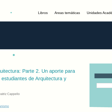
Libros
Areas temáticas
Unidades Acad
itectura: Parte 2. Un aporte para
 estudiantes de Arquitectura y
eatriz Cappello
banismo