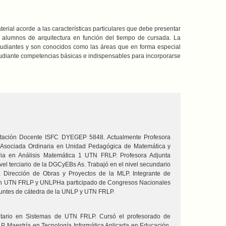
erial acorde a las características particulares que debe presentar
os alumnos de arquitectura en función del tiempo de cursada. La
studiantes y son conocidos como las áreas que en forma especial
udiante competencias básicas e indispensables para incorporarse
citación Docente ISFC DYEGEP 5848. Actualmente Profesora
a Asociada Ordinaria en Unidad Pedagógica de Matemática y
ia en Análisis Matemática 1 UTN FRLP. Profesora Adjunta
vel terciario de la DGCyEBs As. Trabajó en el nivel secundario
 Dirección de Obras y Proyectos de la MLP. Integrante de
s en UTN FRLP y UNLPHa participado de Congresos Nacionales
puntes de cátedra de la UNLP y UTN FRLP.
itario en Sistemas de UTN FRLP. Cursó el profesorado de
. Maestría en Tecnología Informática Aplicada en Educación,