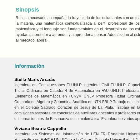
Sinopsis
Resulta necesario acompañar la trayectoria de los estudiantes con un mat
la materia, una matemática contextualizada al perfil profesional de l
matemática y el lenguaje son fundamentales en el desarrollo de los e
ayudan a aprender a aprender y a aprender a pensar. Además dan al est
al mercado laboral.
Información
Stella Maris Arrarás
Ingeniero en Construcciones FI UNLP. Ingeniera Civil FI UNLP. Capa
Titular Ordinaria en Cátedra 4 de Matemática en FAU UNLP. Profesor
Elementos de Matemática en FCNyM UNLP. Profesora Titular Ordinar
Ordinaria en Álgebra y Geometría Analítica en UTN FRLP. Trabajó en el ni
en el Colegio Sagrado Corazón de Jesús de La Plata. Trabajó en la
comisiones asesoras de concursos de auxiliares docentes y profesore
e Internacionales de Enseñanza de la matemática. Es autora de varios a
Viviana Beatriz Cappello
Ingeniera en Sistemas de Información de UTN FRLP.Analista Univers
Matemática en FaHCE UNLP.Cursó la Carrera Docente Universitaria UNLP