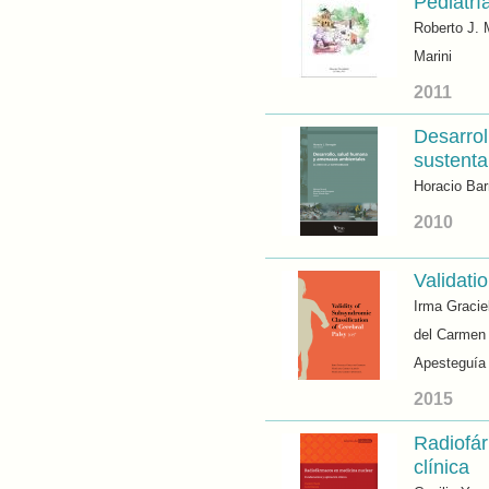
Pediatrí
Roberto J. 
Marini
2011
Desarrol
sustenta
Horacio Ba
2010
Validati
Irma Graciel
del Carmen 
Apesteguía
2015
Radiofár
clínica