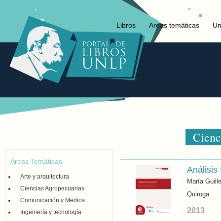
Libros
Areas temáticas
Un
Cienc
Áreas Temáticas
Análisis
Arte y arquitectura
María Guill
Ciencias Agropecuarias
Quiroga
Comunicación y Medios
2013
Ingeniería y tecnología