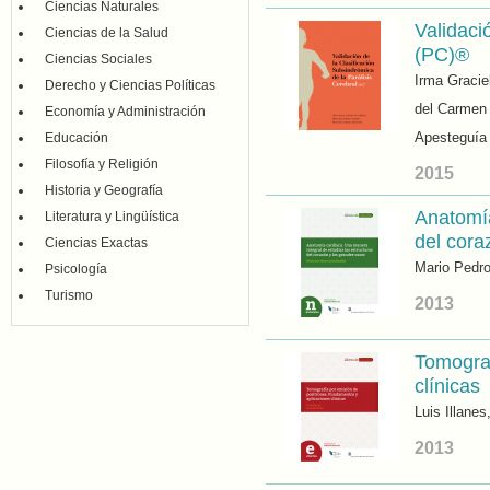
Ciencias Naturales
Validaci
Ciencias de la Salud
(PC)®
Ciencias Sociales
Irma Graciel
Derecho y Ciencias Políticas
del Carmen 
Economía y Administración
Apesteguía
Educación
Filosofía y Religión
2015
Historia y Geografía
Anatomía
Literatura y Lingüística
del cora
Ciencias Exactas
Mario Pedr
Psicología
Turismo
2013
Tomograf
clínicas
Luis Illane
2013