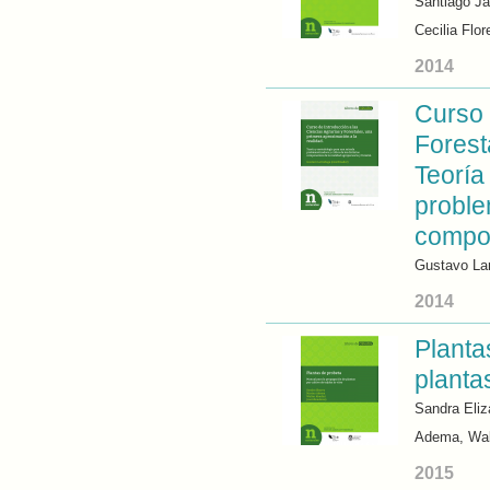
Santiago Ja
Cecilia Flor
2014
Curso 
Forest
Teoría
proble
compon
Gustavo La
2014
Planta
plantas
Sandra Eliz
Adema, Wal
2015