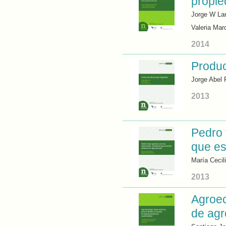
propie
Jorge W Lan
Valeria Mar
2014
Produc
Jorge Abel 
2013
Pedro 
que es
María Cecil
2013
Agroec
de agr