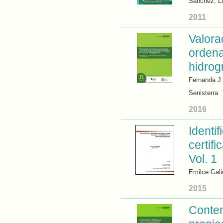
Sánchez, L
2011
Valora
ordena
hidrog
Fernanda J.
Senisterra
2016
Identi
certifi
Vol. 1
Emilce Gali
2015
Conten