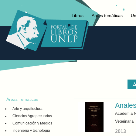
Libros
Areas temáticas
Un
A
Áreas Temáticas
Anale
Arte y arquitectura
Academia N
Ciencias Agropecuarias
Veterinaria
Comunicación y Medios
Ingeniería y tecnología
2013