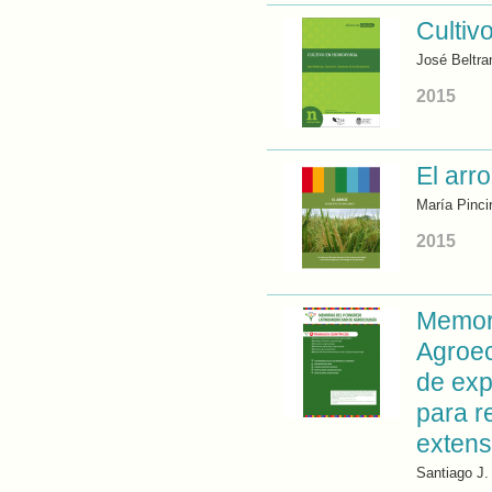
Cultiv
José Beltra
2015
El arr
María Pincir
2015
Memori
Agroec
de exp
para re
extens
Santiago J